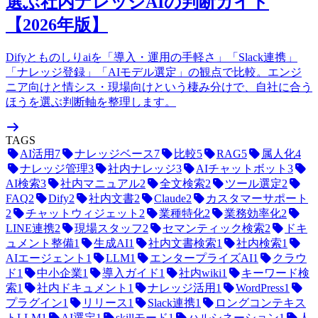
選ぶ社内ナレッジAIの判断ガイド
【2026年版】
Difyとものしりaiを「導入・運用の手軽さ」「Slack連携」
「ナレッジ登録」「AIモデル選定」の観点で比較。エンジ
ニア向けと情シス・現場向けという棲み分けで、自社に合う
ほうを選ぶ判断軸を整理します。
TAGS
AI活用
7
ナレッジベース
7
比較
5
RAG
5
属人化
4
ナレッジ管理
3
社内ナレッジ
3
AIチャットボット
3
AI検索
3
社内マニュアル
2
全文検索
2
ツール選定
2
FAQ
2
Dify
2
社内文書
2
Claude
2
カスタマーサポート
2
チャットウィジェット
2
業種特化
2
業務効率化
2
LINE連携
2
現場スタッフ
2
セマンティック検索
2
ドキ
ュメント整備
1
生成AI
1
社内文書検索
1
社内検索
1
AIエージェント
1
LLM
1
エンタープライズAI
1
クラウ
ド
1
中小企業
1
導入ガイド
1
社内wiki
1
キーワード検
索
1
社内ドキュメント
1
ナレッジ活用
1
WordPress
1
プラグイン
1
リリース
1
Slack連携
1
ロングコンテキス
トLLM
1
AI選定
1
skillモード
1
ハルシネーション
1
人