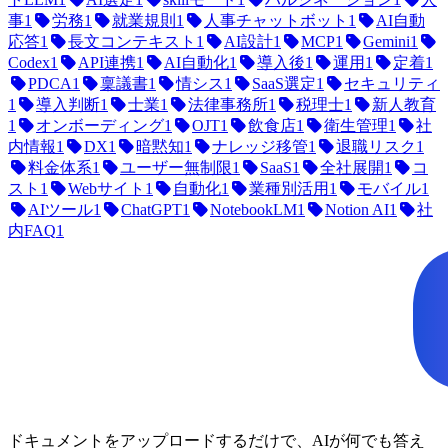
事
1
労務
1
就業規則
1
人事チャットボット
1
AI自動
応答
1
長文コンテキスト
1
AI設計
1
MCP
1
Gemini
1
Codex
1
API連携
1
AI自動化
1
導入後
1
運用
1
定着
1
PDCA
1
稟議書
1
情シス
1
SaaS選定
1
セキュリティ
1
導入判断
1
士業
1
法律事務所
1
税理士
1
新人教育
1
オンボーディング
1
OJT
1
飲食店
1
衛生管理
1
社
内情報
1
DX
1
暗黙知
1
ナレッジ移管
1
退職リスク
1
料金体系
1
ユーザー無制限
1
SaaS
1
全社展開
1
コ
スト
1
Webサイト
1
自動化
1
業種別活用
1
モバイル
1
AIツール
1
ChatGPT
1
NotebookLM
1
Notion AI
1
社
内FAQ
1
ドキュメントをアップロードするだけで、AIが何でも答え