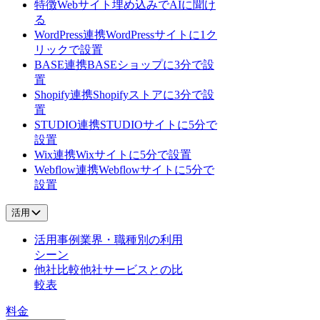
特徴
Webサイト埋め込みでAIに聞け
る
WordPress連携
WordPressサイトに1ク
リックで設置
BASE連携
BASEショップに3分で設
置
Shopify連携
Shopifyストアに3分で設
置
STUDIO連携
STUDIOサイトに5分で
設置
Wix連携
Wixサイトに5分で設置
Webflow連携
Webflowサイトに5分で
設置
活用
活用事例
業界・職種別の利用
シーン
他社比較
他社サービスとの比
較表
料金