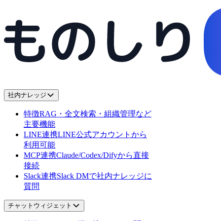
社内ナレッジ
特徴
RAG・全文検索・組織管理など
主要機能
LINE連携
LINE公式アカウントから
利用可能
MCP連携
Claude/Codex/Difyから直接
接続
Slack連携
Slack DMで社内ナレッジに
質問
チャットウィジェット