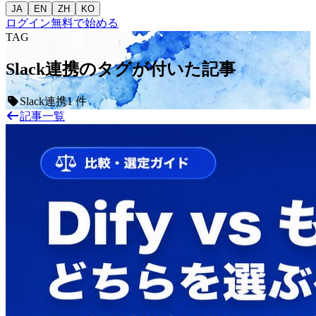
JA
EN
ZH
KO
ログイン
無料で始める
TAG
Slack連携のタグが付いた記事
Slack連携
1 件
記事一覧