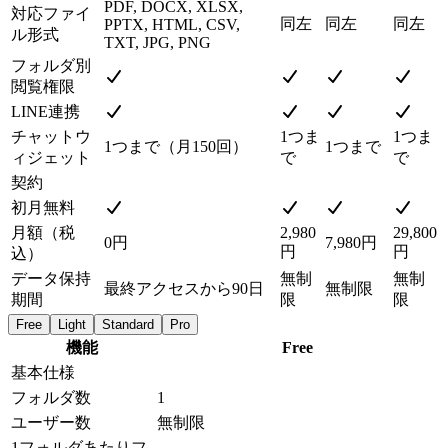
PDF, DOCX, XLSX,
対応ファイ
同左
同左
同左
PPTX, HTML, CSV,
ル形式
TXT, JPG, PNG
フォルダ別
閲覧権限
LINE連携
チャットウ
1つま
1つま
1つまで（月150回）
1つまで
ィジェット
で
で
契約
初月無料
月額（税
2,980
29,800
0円
7,980円
円
円
込）
データ保持
無制
無制
最終アクセスから90日
無制限
期間
限
限
Free
Light
Standard
Pro
機能
Free
基本仕様
フォルダ数
1
ユーザー数
無制限
1フォルダあたりフ