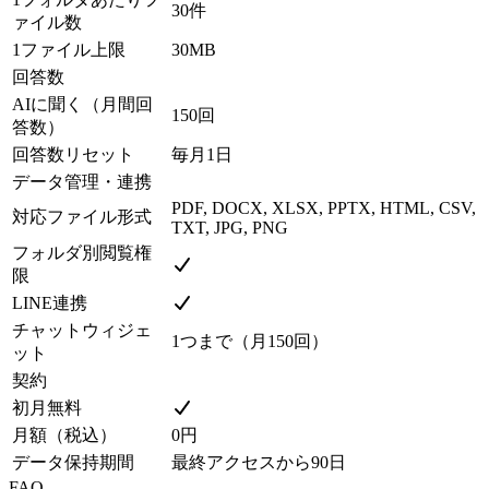
30件
ァイル数
1ファイル上限
30MB
回答数
AIに聞く（月間回
150回
答数）
回答数リセット
毎月1日
データ管理・連携
PDF, DOCX, XLSX, PPTX, HTML, CSV,
対応ファイル形式
TXT, JPG, PNG
フォルダ別閲覧権
限
LINE連携
チャットウィジェ
1つまで（月150回）
ット
契約
初月無料
月額（税込）
0円
データ保持期間
最終アクセスから90日
FAQ