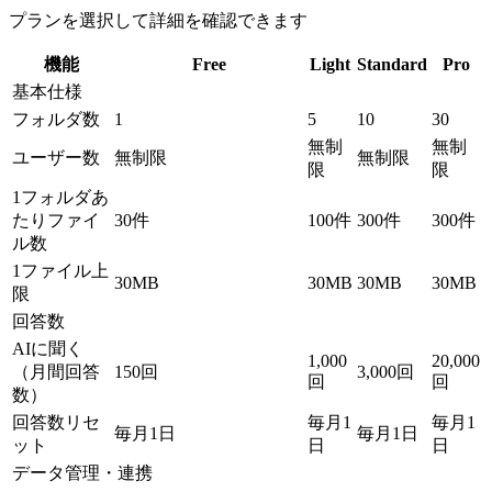
プランを選択して詳細を確認できます
機能
Free
Light
Standard
Pro
基本仕様
フォルダ数
1
5
10
30
無制
無制
ユーザー数
無制限
無制限
限
限
1フォルダあ
たりファイ
30件
100件
300件
300件
ル数
1ファイル上
30MB
30MB
30MB
30MB
限
回答数
AIに聞く
1,000
20,000
（月間回答
150回
3,000回
回
回
数）
回答数リセ
毎月1
毎月1
毎月1日
毎月1日
ット
日
日
データ管理・連携