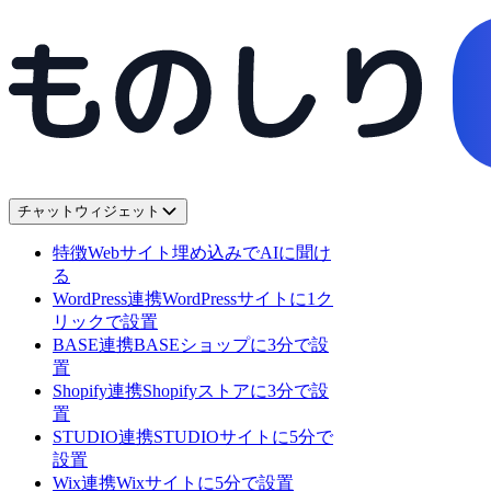
チャットウィジェット
特徴
Webサイト埋め込みでAIに聞け
る
WordPress連携
WordPressサイトに1ク
リックで設置
BASE連携
BASEショップに3分で設
置
Shopify連携
Shopifyストアに3分で設
置
STUDIO連携
STUDIOサイトに5分で
設置
Wix連携
Wixサイトに5分で設置