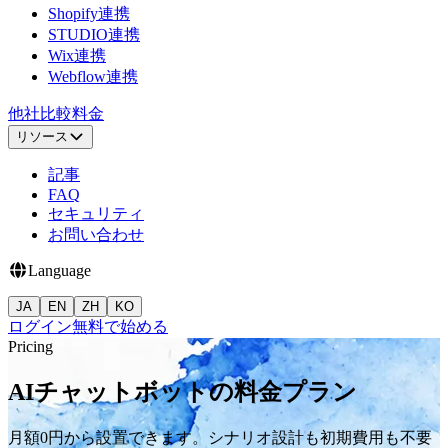
Shopify連携
STUDIO連携
Wix連携
Webflow連携
他社比較
料金
リソース
記事
FAQ
セキュリティ
お問い合わせ
Language
JA
EN
ZH
KO
ログイン
無料で始める
Pricing
AIチャットボットの料金プラン
月額0円から設置できます。シナリオ設計も初期費用も不要