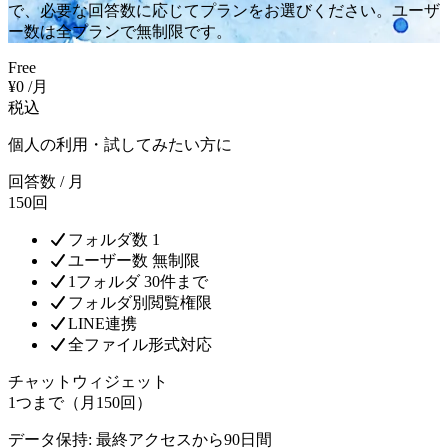
で、必要な回答数に応じてプランをお選びください。ユーザ
ー数は全プランで無制限です。
Free
¥
0
/月
税込
個人の利用・試してみたい方に
回答数 / 月
150回
フォルダ数 1
ユーザー数 無制限
1フォルダ 30件まで
フォルダ別閲覧権限
LINE連携
全ファイル形式対応
チャットウィジェット
1つまで（月150回）
データ保持: 最終アクセスから90日間