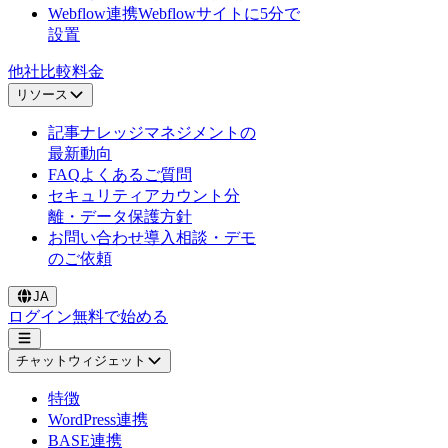
Webflow連携
Webflowサイトに5分で
設置
他社比較
料金
リソース
記事
ナレッジマネジメントの
最新動向
FAQ
よくあるご質問
セキュリティ
アカウント分
離・データ保護方針
お問い合わせ
導入相談・デモ
のご依頼
JA
ログイン
無料で始める
チャットウィジェット
特徴
WordPress連携
BASE連携