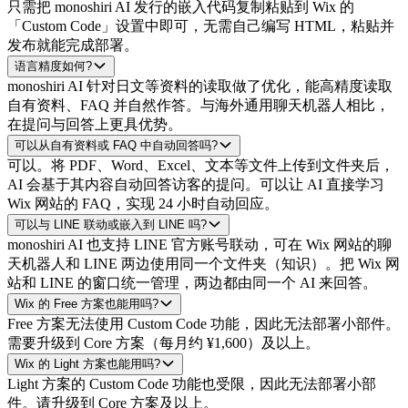
只需把 monoshiri AI 发行的嵌入代码复制粘贴到 Wix 的
「Custom Code」设置中即可，无需自己编写 HTML，粘贴并
发布就能完成部署。
语言精度如何?
monoshiri AI 针对日文等资料的读取做了优化，能高精度读取
自有资料、FAQ 并自然作答。与海外通用聊天机器人相比，
在提问与回答上更具优势。
可以从自有资料或 FAQ 中自动回答吗?
可以。将 PDF、Word、Excel、文本等文件上传到文件夹后，
AI 会基于其内容自动回答访客的提问。可以让 AI 直接学习
Wix 网站的 FAQ，实现 24 小时自动回应。
可以与 LINE 联动或嵌入到 LINE 吗?
monoshiri AI 也支持 LINE 官方账号联动，可在 Wix 网站的聊
天机器人和 LINE 两边使用同一个文件夹（知识）。把 Wix 网
站和 LINE 的窗口统一管理，两边都由同一个 AI 来回答。
Wix 的 Free 方案也能用吗?
Free 方案无法使用 Custom Code 功能，因此无法部署小部件。
需要升级到 Core 方案（每月约 ¥1,600）及以上。
Wix 的 Light 方案也能用吗?
Light 方案的 Custom Code 功能也受限，因此无法部署小部
件。请升级到 Core 方案及以上。