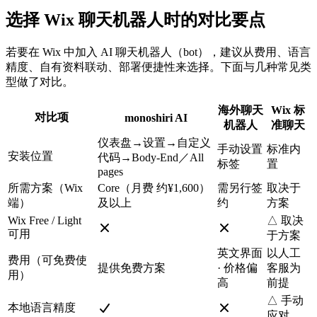
选择 Wix 聊天机器人时的对比要点
若要在 Wix 中加入 AI 聊天机器人（bot），建议从费用、语言
精度、自有资料联动、部署便捷性来选择。下面与几种常见类
型做了对比。
海外聊天
Wix 标
对比项
monoshiri AI
机器人
准聊天
仪表盘→设置→自定义
手动设置
标准内
安装位置
代码→Body-End／All
标签
置
pages
所需方案（Wix
Core（月费 约¥1,600）
需另行签
取决于
端）
及以上
约
方案
Wix Free / Light
△ 取决
可用
于方案
英文界面
以人工
费用（可免费使
提供免费方案
· 价格偏
客服为
用）
高
前提
△ 手动
本地语言精度
应对