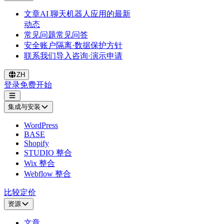
文章
AI 聊天机器人应用的最新
动态
常见问题
常见问答
安全
账户隔离·数据保护方针
联系我们
导入咨询·演示申请
ZH
登录
免费开始
集成与安装
WordPress
BASE
Shopify
STUDIO 整合
Wix 整合
Webflow 整合
比较
定价
资源
文章