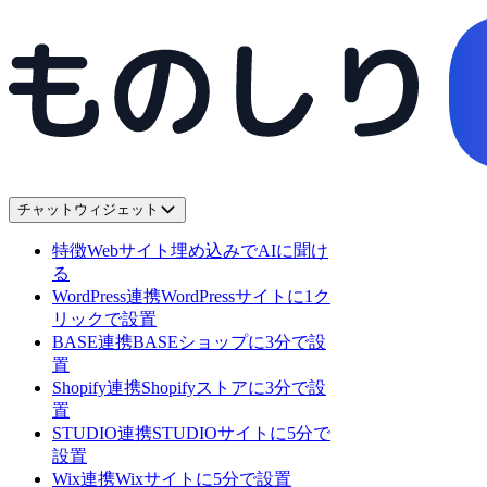
チャットウィジェット
特徴
Webサイト埋め込みでAIに聞け
る
WordPress連携
WordPressサイトに1ク
リックで設置
BASE連携
BASEショップに3分で設
置
Shopify連携
Shopifyストアに3分で設
置
STUDIO連携
STUDIOサイトに5分で
設置
Wix連携
Wixサイトに5分で設置