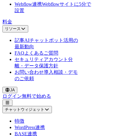
Webflow連携
Webflowサイトに5分で
設置
料金
リソース
記事
AIチャットボット活用の
最新動向
FAQ
よくあるご質問
セキュリティ
アカウント分
離・データ保護方針
お問い合わせ
導入相談・デモ
のご依頼
JA
ログイン
無料で始める
チャットウィジェット
特徴
WordPress連携
BASE連携