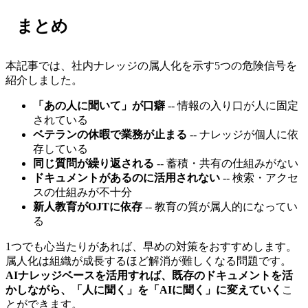
まとめ
本記事では、社内ナレッジの属人化を示す5つの危険信号を
紹介しました。
「あの人に聞いて」が口癖
-- 情報の入り口が人に固定
されている
ベテランの休暇で業務が止まる
-- ナレッジが個人に依
存している
同じ質問が繰り返される
-- 蓄積・共有の仕組みがない
ドキュメントがあるのに活用されない
-- 検索・アクセ
スの仕組みが不十分
新人教育がOJTに依存
-- 教育の質が属人的になってい
る
1つでも心当たりがあれば、早めの対策をおすすめします。
属人化は組織が成長するほど解消が難しくなる問題です。
AIナレッジベースを活用すれば、既存のドキュメントを活
かしながら、「人に聞く」を「AIに聞く」に変えていく
こ
とができます。