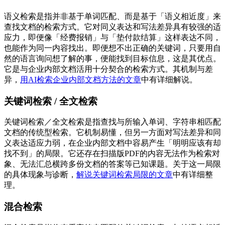
语义检索是指并非基于单词匹配、而是基于「语义相近度」来
查找文档的检索方式。它对同义表达和写法差异具有较强的适
应力，即便像「经费报销」与「垫付款结算」这样表达不同，
也能作为同一内容找出。即便想不出正确的关键词，只要用自
然的语言询问想了解的事，便能找到目标信息，这是其优点。
它是与企业内部文档活用十分契合的检索方式。其机制与差
异，
用AI检索企业内部文档方法的文章
中有详细解说。
关键词检索 / 全文检索
关键词检索／全文检索是指查找与所输入单词、字符串相匹配
文档的传统型检索。它机制易懂，但另一方面对写法差异和同
义表达适应力弱，在企业内部文档中容易产生「明明应该有却
找不到」的局限。它还存在扫描版PDF的内容无法作为检索对
象、无法汇总横跨多份文档的答案等已知课题。关于这一局限
的具体现象与诊断，
解说关键词检索局限的文章
中有详细整
理。
混合检索