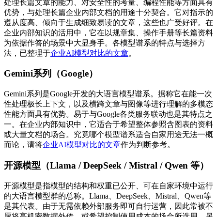
处理长篇文章的能力、对安全性的考量、编程性能等方面具有
优势，与处理长篇企业内部文档的用途十分契合。它对指示的
遵从度高、倾向于生成细致易读的文章，这些也广受好评。在
企业内部知识的活用中，它在以规章集、操作手册等长篇资料
为依据作答的场景中大显身手。各模型谱系的特点与选择方
法，已整理于
企业AI模型对比的文章
。
Gemini系列（Google）
Gemini系列是Google开发的大语言模型谱系。据称它在能一次
性处理极长上下文，以及横跨文章与图像等进行理解的多模态
性能方面具有优势。易于与Google各类服务联动也是其特点之
一。在企业内部知识中，它适合于希望整体参照含图表的资料
或大量文档的场合。究竟哪个模型谱系适合自家用途无法一概
而论，请将
企业AI模型对比的文章
作为判断参考。
开源模型（Llama / DeepSeek / Mistral / Qwen 等）
开源模型是指模型的结构和权重已公开、可在自家环境中运行
的大语言模型群的总称。Llama、DeepSeek、Mistral、Qwen等
是其代表。由于无需依赖外部服务即可自行运营，因此常被不
愿将高机密数据外传、或希望控制使用成本的场合所选用。另