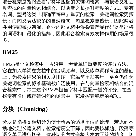
混合检索是指将查看字符串匹配的关键词检索，与按语义相近
度查找的向量检索相结合、以两者之长提升精度的方式。专有
名词、型号这类「精确字符串」重要的检索，关键词检索更擅
长；而同义表达较多的自然语句，向量检索更擅长，因此两者
并用便能减少遗漏。企业内部文档中混杂着产品代码这类严格
的词语和口语化的措辞，因此混合检索有效发挥作用的场景很
多。
BM25
BM25是全文检索中自古沿用、考量单词重要度的评分方法。
它在加入单词在文档中的出现频率、以及该单词稀有度的基础
上，为检索结果的相关度排序。它虽简单却实用，至今仍作为
关键词检索的标准基础被广泛使用。在与向量检索相结合的混
合检索中，常由这个BM25担当字符串匹配一侧的评分。在查
找专有名词或精确词句的场景中，它发挥着稳定的强项。
分块（Chunking）
分块是指将文档切分为便于检索的适度单位的处理。若原封不
动地处理长篇文档，检索精度会下降，因此要按标题、段落等
语义单元进行切分。这种切分方式会极大左右回答的精度：切