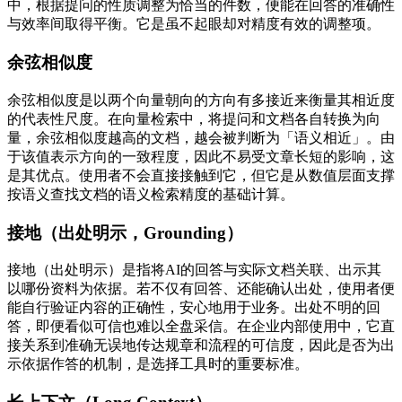
中，根据提问的性质调整为恰当的件数，便能在回答的准确性
与效率间取得平衡。它是虽不起眼却对精度有效的调整项。
余弦相似度
余弦相似度是以两个向量朝向的方向有多接近来衡量其相近度
的代表性尺度。在向量检索中，将提问和文档各自转换为向
量，余弦相似度越高的文档，越会被判断为「语义相近」。由
于该值表示方向的一致程度，因此不易受文章长短的影响，这
是其优点。使用者不会直接接触到它，但它是从数值层面支撑
按语义查找文档的语义检索精度的基础计算。
接地（出处明示，Grounding）
接地（出处明示）是指将AI的回答与实际文档关联、出示其
以哪份资料为依据。若不仅有回答、还能确认出处，使用者便
能自行验证内容的正确性，安心地用于业务。出处不明的回
答，即便看似可信也难以全盘采信。在企业内部使用中，它直
接关系到准确无误地传达规章和流程的可信度，因此是否为出
示依据作答的机制，是选择工具时的重要标准。