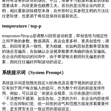
家特有业务的应答的场合。不过，准备学习数据和重新训练都
需要成本，内容更新也颇费工夫。若目的是活用企业内部文
档，相比重新训练模型本身，在作答时让其参照文档的方法往
往更轻便、也更易于将信息保持在最新状态。
temperature / top-p
temperature与top-p是调整AI回答波动程度，即创造性与稳定性
之间平衡的参数。数值调高，表达会更多样、更具创造性；调
低，则回答更具一致性、更为稳健。在如构思创意般希望发散
的场合宜偏高，在如确认企业规章般要求准确的场合宜偏低。
在企业内部知识的问询中，由于希望每次都得到无偏差的答
案，因此往往偏好抑制波动的设定。
系统提示词（System Prompt）
系统提示词是指预先指定AI的角色及应遵守规则的设定语。
它有别于用户每次输入的提问，作为整个对话的前提发挥作
用。例如，可以设定「依据企业规章、出示依据进行回答」
「不清楚时不臆测、如实告知」之类的方针。在企业内部使用
中，它在抑制幻觉、统一回答的语气和范围方面发挥着重要作
用，是支撑安全且一致运营的基础设定。