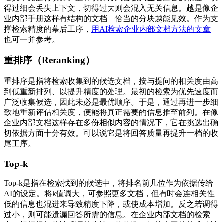
得过细会丢失上下文，切得过大则会混入无关信息。越是像企
业内部手册这样有结构的文档，恰当的分块越能见效。作为支
撑检索精度的幕后工序，
用AI检索企业内部文档方法的文章
也可一并参考。
重排序（Reranking）
重排序是指将检索收集到的候选文档，按与提问的相关度由高
到低重新排列、以提升精度的处理。最初的检索为优先速度而
广泛收集候选，因此未必是最优顺序。于是，通过再进一步细
致地重新评估相关度，便能将真正需要的信息推至前列。在像
企业内部文档这样存在多份相似内容的情况下，它在挑选出确
切依据方面十分有效。可以说它是将回答质量再提升一档的收
尾工序。
Top-k
Top-k是指在检索找到的候选中，将排名前几位作为依据传给
AI的设定。将k值调大，可参照更多文档，但有时会连相关性
低的信息也混进来导致精度下降，或使成本增加。反之若调得
过小，则可能遗漏回答所需的信息。在企业内部文档的检索