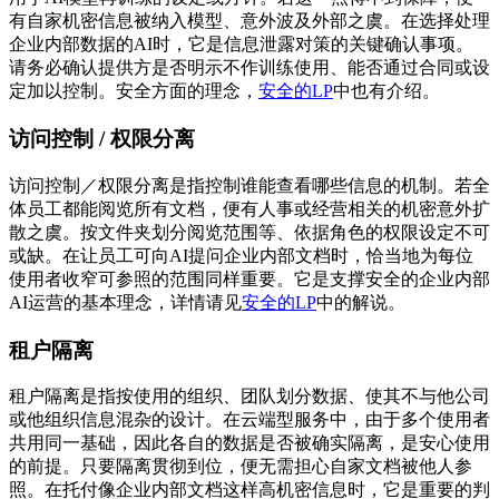
有自家机密信息被纳入模型、意外波及外部之虞。在选择处理
企业内部数据的AI时，它是信息泄露对策的关键确认事项。
请务必确认提供方是否明示不作训练使用、能否通过合同或设
定加以控制。安全方面的理念，
安全的LP
中也有介绍。
访问控制 / 权限分离
访问控制／权限分离是指控制谁能查看哪些信息的机制。若全
体员工都能阅览所有文档，便有人事或经营相关的机密意外扩
散之虞。按文件夹划分阅览范围等、依据角色的权限设定不可
或缺。在让员工可向AI提问企业内部文档时，恰当地为每位
使用者收窄可参照的范围同样重要。它是支撑安全的企业内部
AI运营的基本理念，详情请见
安全的LP
中的解说。
租户隔离
租户隔离是指按使用的组织、团队划分数据、使其不与他公司
或他组织信息混杂的设计。在云端型服务中，由于多个使用者
共用同一基础，因此各自的数据是否被确实隔离，是安心使用
的前提。只要隔离贯彻到位，便无需担心自家文档被他人参
照。在托付像企业内部文档这样高机密信息时，它是重要的判