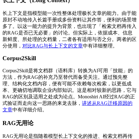
长上下文（Long Context）
长上下文是指模型能一次性整体处理极长文章的能力。由于能
原封不动地传入长篇手册或多份资料让其作答，便利的场景增
多了。以这一能力的提升为背景，也出现了「检索文档再传入
的RAG是否已无必要」的讨论。但实际上，依据成本、信息
新鲜度、所处理的文档量，二者各有适用与否之分。两者的区
分使用，
对比RAG与长上下文的文章
中有详细整理。
Corpus2Skill
Corpus2Skill是将文档群（语料库）转换为AI可用「技能」的
方法，作为RAG的补充乃至替代而备受关注。通过预先整
理、结构化文档内容，便有可能不依赖每次检索，以更低成
本、更确切地调取企业内部知识。这是相对较新的思路，它与
RAG的区别及适用之处成为论点。Monoshiri AI经过RAG的正
式验证而走向这一思路的来龙去脉，
讲述从RAG迁移原因的
文章
中有详细介绍。
RAG无用论
RAG无用论是指随着模型长上下文化的推进、检索文档再传