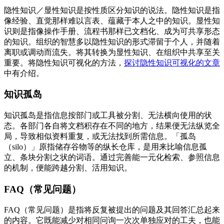
隐性知识／显性知识是按性质区分知识的说法。隐性知识是指
像经验、直觉那样难以言表、蕴藏于本人之中的知识。显性知
识则是指像操作手册、流程书那样已文档化、成为可共享形态
的知识。组织的智慧多以隐性知识的形式滞留于个人，并随着
离职或调动而流失。将其转换为显性知识、在组织中共享至关
重要。将隐性知识可视化的方法，
探讨隐性知识可视化的文章
中有介绍。
知识孤岛
知识孤岛是指信息按部门或工具被分割、无法横向使用的状
态。各部门各自将文档积存在不同的地方，结果便无法纵览全
局，导致相似资料重复，或无法找到所需信息。「孤岛
（silo）」原指储存谷物等的纵长仓库，是用来比喻信息孤
立、条块分割之状的词语。通过完善能一元化检索、参照信息
的机制，便能跨越分割、活用知识。
FAQ（常见问题）
FAQ（常见问题）是指将反复被提出的问题及其回答汇总起来
的内容。它既能减少对相同问询一次次单独应对的工夫，也能