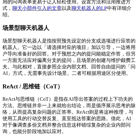
用的问询表单更易于让人轻松使用。设置方法和活用推进方
式，
聊天小部件引入的文章
以及
聊天机器人的LP
中有详细介
绍。
场景型聊天机器人
场景型聊天机器人是指按照预先设定的分支或选项进行应答的
机器人。它一边以「请选择对应的项目」加以引导，一边将用
户导向准备好的回答。对于预想之内的提问能稳定作答，但另
一方面无法应对偏离分支的提问，且场景的创建与维护颇费工
夫。与此相对，直接参照企业内部文档、回答自由提问的「问
AI」方式，无需事先设计场景。二者可根据用途区分使用。
ReAct / 思维链（CoT）
ReAct与思维链（CoT）是指在AI导出答案的过程上下功夫的
方法。思维链并非一上来就给出结论，而是循序展示思考的脉
络，从而提高复杂问题的正答率。ReAct则是将这种推理，与
使用工具的行动交替反复、直至抵达答案的思路。借此，AI
对于像调查多份文档并整合信息这样错综复杂的企业内部问
询，也能分阶段地加以应对。