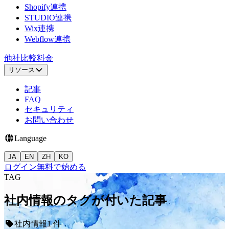
Shopify連携
STUDIO連携
Wix連携
Webflow連携
他社比較
料金
リソース
記事
FAQ
セキュリティ
お問い合わせ
Language
JA
EN
ZH
KO
ログイン
無料で始める
TAG
社内情報のタグが付いた記事
社内情報
1 件