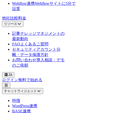
Webflow連携
Webflowサイトに5分で
設置
他社比較
料金
リソース
記事
ナレッジマネジメントの
最新動向
FAQ
よくあるご質問
セキュリティ
アカウント分
離・データ保護方針
お問い合わせ
導入相談・デモ
のご依頼
JA
ログイン
無料で始める
チャットウィジェット
特徴
WordPress連携
BASE連携