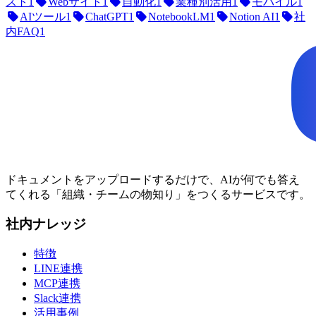
スト
1
Webサイト
1
自動化
1
業種別活用
1
モバイル
1
AIツール
1
ChatGPT
1
NotebookLM
1
Notion AI
1
社
内FAQ
1
ドキュメントをアップロードするだけで、AIが何でも答え
てくれる「組織・チームの物知り」をつくるサービスです。
社内ナレッジ
特徴
LINE連携
MCP連携
Slack連携
活用事例