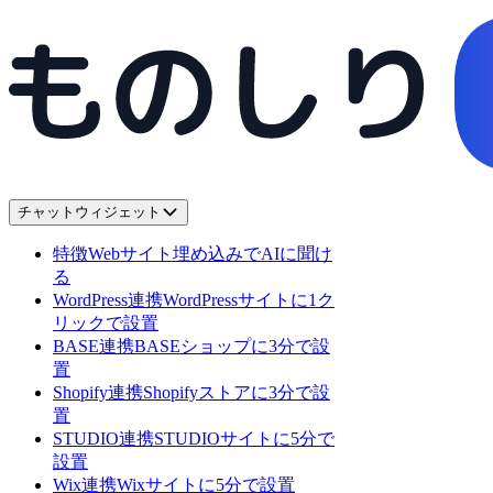
チャットウィジェット
特徴
Webサイト埋め込みでAIに聞け
る
WordPress連携
WordPressサイトに1ク
リックで設置
BASE連携
BASEショップに3分で設
置
Shopify連携
Shopifyストアに3分で設
置
STUDIO連携
STUDIOサイトに5分で
設置
Wix連携
Wixサイトに5分で設置