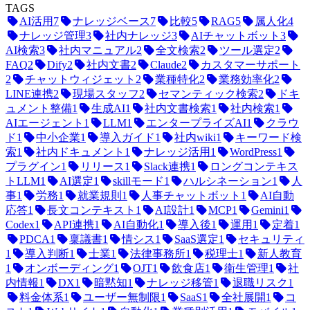
TAGS
AI活用
7
ナレッジベース
7
比較
5
RAG
5
属人化
4
ナレッジ管理
3
社内ナレッジ
3
AIチャットボット
3
AI検索
3
社内マニュアル
2
全文検索
2
ツール選定
2
FAQ
2
Dify
2
社内文書
2
Claude
2
カスタマーサポート
2
チャットウィジェット
2
業種特化
2
業務効率化
2
LINE連携
2
現場スタッフ
2
セマンティック検索
2
ドキ
ュメント整備
1
生成AI
1
社内文書検索
1
社内検索
1
AIエージェント
1
LLM
1
エンタープライズAI
1
クラウ
ド
1
中小企業
1
導入ガイド
1
社内wiki
1
キーワード検
索
1
社内ドキュメント
1
ナレッジ活用
1
WordPress
1
プラグイン
1
リリース
1
Slack連携
1
ロングコンテキス
トLLM
1
AI選定
1
skillモード
1
ハルシネーション
1
人
事
1
労務
1
就業規則
1
人事チャットボット
1
AI自動
応答
1
長文コンテキスト
1
AI設計
1
MCP
1
Gemini
1
Codex
1
API連携
1
AI自動化
1
導入後
1
運用
1
定着
1
PDCA
1
稟議書
1
情シス
1
SaaS選定
1
セキュリティ
1
導入判断
1
士業
1
法律事務所
1
税理士
1
新人教育
1
オンボーディング
1
OJT
1
飲食店
1
衛生管理
1
社
内情報
1
DX
1
暗黙知
1
ナレッジ移管
1
退職リスク
1
料金体系
1
ユーザー無制限
1
SaaS
1
全社展開
1
コ