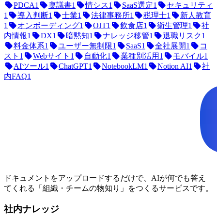
PDCA
1
稟議書
1
情シス
1
SaaS選定
1
セキュリティ
1
導入判断
1
士業
1
法律事務所
1
税理士
1
新人教育
1
オンボーディング
1
OJT
1
飲食店
1
衛生管理
1
社
内情報
1
DX
1
暗黙知
1
ナレッジ移管
1
退職リスク
1
料金体系
1
ユーザー無制限
1
SaaS
1
全社展開
1
コ
スト
1
Webサイト
1
自動化
1
業種別活用
1
モバイル
1
AIツール
1
ChatGPT
1
NotebookLM
1
Notion AI
1
社
内FAQ
1
ドキュメントをアップロードするだけで、AIが何でも答え
てくれる「組織・チームの物知り」をつくるサービスです。
社内ナレッジ