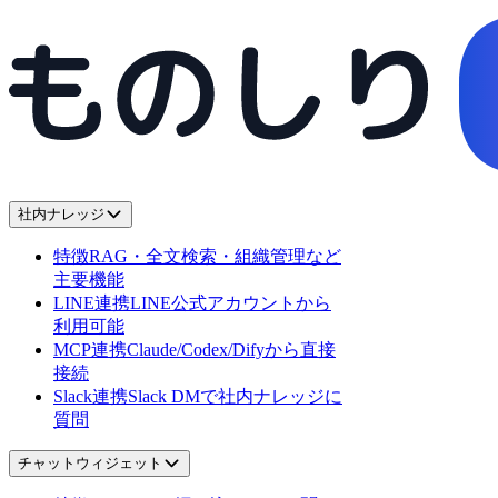
社内ナレッジ
特徴
RAG・全文検索・組織管理など
主要機能
LINE連携
LINE公式アカウントから
利用可能
MCP連携
Claude/Codex/Difyから直接
接続
Slack連携
Slack DMで社内ナレッジに
質問
チャットウィジェット