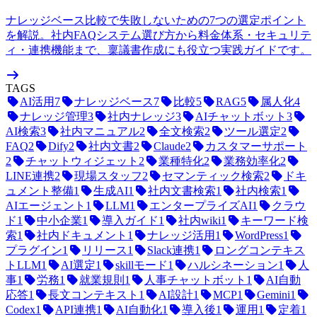
ナレッジベース比較で失敗しないための7つの選定ポイント
を解説。社内FAQシステム選び方から料金体系・セキュリテ
ィ・連携機能まで、稟議書作成にも役立つ実践ガイドです。
TAGS
AI活用
7
ナレッジベース
7
比較
5
RAG
5
属人化
4
ナレッジ管理
3
社内ナレッジ
3
AIチャットボット
3
AI検索
3
社内マニュアル
2
全文検索
2
ツール選定
2
FAQ
2
Dify
2
社内文書
2
Claude
2
カスタマーサポート
2
チャットウィジェット
2
業種特化
2
業務効率化
2
LINE連携
2
現場スタッフ
2
セマンティック検索
2
ドキ
ュメント整備
1
生成AI
1
社内文書検索
1
社内検索
1
AIエージェント
1
LLM
1
エンタープライズAI
1
クラウ
ド
1
中小企業
1
導入ガイド
1
社内wiki
1
キーワード検
索
1
社内ドキュメント
1
ナレッジ活用
1
WordPress
1
プラグイン
1
リリース
1
Slack連携
1
ロングコンテキス
トLLM
1
AI選定
1
skillモード
1
ハルシネーション
1
人
事
1
労務
1
就業規則
1
人事チャットボット
1
AI自動
応答
1
長文コンテキスト
1
AI設計
1
MCP
1
Gemini
1
Codex
1
API連携
1
AI自動化
1
導入後
1
運用
1
定着
1