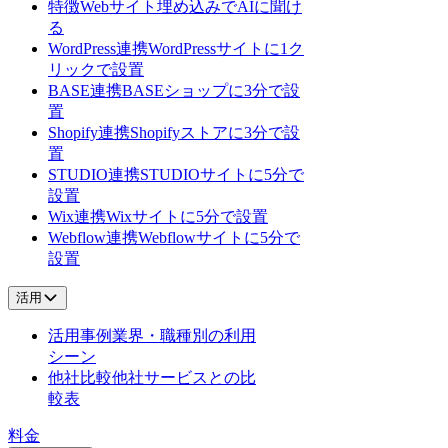
特徴
Webサイト埋め込みでAIに聞け
る
WordPress連携
WordPressサイトに1ク
リックで設置
BASE連携
BASEショップに3分で設
置
Shopify連携
Shopifyストアに3分で設
置
STUDIO連携
STUDIOサイトに5分で
設置
Wix連携
Wixサイトに5分で設置
Webflow連携
Webflowサイトに5分で
設置
活用
活用事例
業界・職種別の利用
シーン
他社比較
他社サービスとの比
較表
料金