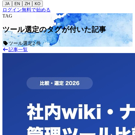
JA
EN
ZH
KO
ログイン
無料で始める
TAG
ツール選定のタグが付いた記事
ツール選定
2 件
記事一覧