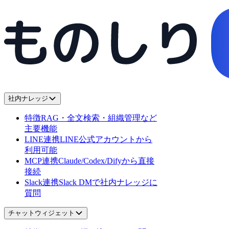
社内ナレッジ
特徴
RAG・全文検索・組織管理など
主要機能
LINE連携
LINE公式アカウントから
利用可能
MCP連携
Claude/Codex/Difyから直接
接続
Slack連携
Slack DMで社内ナレッジに
質問
チャットウィジェット