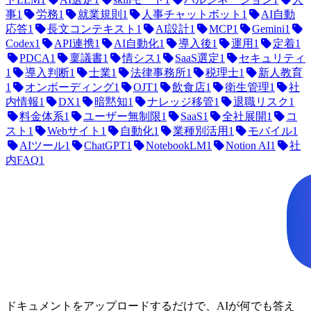
事
1
労務
1
就業規則
1
人事チャットボット
1
AI自動
応答
1
長文コンテキスト
1
AI設計
1
MCP
1
Gemini
1
Codex
1
API連携
1
AI自動化
1
導入後
1
運用
1
定着
1
PDCA
1
稟議書
1
情シス
1
SaaS選定
1
セキュリティ
1
導入判断
1
士業
1
法律事務所
1
税理士
1
新人教育
1
オンボーディング
1
OJT
1
飲食店
1
衛生管理
1
社
内情報
1
DX
1
暗黙知
1
ナレッジ移管
1
退職リスク
1
料金体系
1
ユーザー無制限
1
SaaS
1
全社展開
1
コ
スト
1
Webサイト
1
自動化
1
業種別活用
1
モバイル
1
AIツール
1
ChatGPT
1
NotebookLM
1
Notion AI
1
社
内FAQ
1
ドキュメントをアップロードするだけで、AIが何でも答え