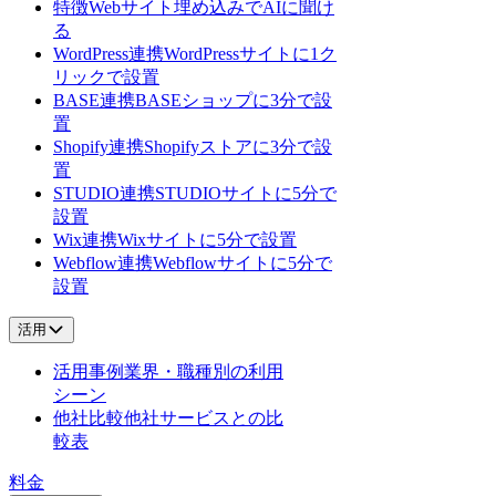
特徴
Webサイト埋め込みでAIに聞け
る
WordPress連携
WordPressサイトに1ク
リックで設置
BASE連携
BASEショップに3分で設
置
Shopify連携
Shopifyストアに3分で設
置
STUDIO連携
STUDIOサイトに5分で
設置
Wix連携
Wixサイトに5分で設置
Webflow連携
Webflowサイトに5分で
設置
活用
活用事例
業界・職種別の利用
シーン
他社比較
他社サービスとの比
較表
料金