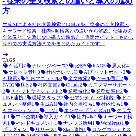
- 従来の全文検索との違いと導入の進め
方
生成AIによる社内文書検索とは何かを、従来の全文検索・
キーワード検索・社内wiki検索との違いから解説。仕組みの
全体像と、失敗しない導入の進め方・選定ポイント、ものし
りAIでの実現方法までをまとめたガイドです。
TAGS
AI活用
7
ナレッジベース
7
比較
5
RAG
5
属人化
4
ナレッジ管理
3
社内ナレッジ
3
AIチャットボット
3
AI検索
3
社内マニュアル
2
全文検索
2
ツール選定
2
FAQ
2
Dify
2
社内文書
2
Claude
2
カスタマーサポート
2
チャットウィジェット
2
業種特化
2
業務効率化
2
LINE連携
2
現場スタッフ
2
セマンティック検索
2
ドキ
ュメント整備
1
生成AI
1
社内文書検索
1
社内検索
1
AIエージェント
1
LLM
1
エンタープライズAI
1
クラウ
ド
1
中小企業
1
導入ガイド
1
社内wiki
1
キーワード検
索
1
社内ドキュメント
1
ナレッジ活用
1
WordPress
1
プラグイン
1
リリース
1
Slack連携
1
ロングコンテキス
トLLM
1
AI選定
1
skillモード
1
ハルシネーション
1
人