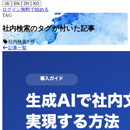
JA
EN
ZH
KO
ログイン
無料で始める
TAG
社内検索のタグが付いた記事
社内検索
1 件
記事一覧