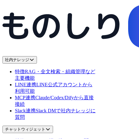
社内ナレッジ
特徴
RAG・全文検索・組織管理など
主要機能
LINE連携
LINE公式アカウントから
利用可能
MCP連携
Claude/Codex/Difyから直接
接続
Slack連携
Slack DMで社内ナレッジに
質問
チャットウィジェット