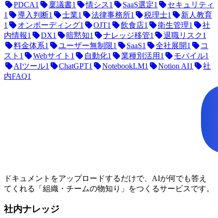
PDCA
1
稟議書
1
情シス
1
SaaS選定
1
セキュリティ
1
導入判断
1
士業
1
法律事務所
1
税理士
1
新人教育
1
オンボーディング
1
OJT
1
飲食店
1
衛生管理
1
社
内情報
1
DX
1
暗黙知
1
ナレッジ移管
1
退職リスク
1
料金体系
1
ユーザー無制限
1
SaaS
1
全社展開
1
コ
スト
1
Webサイト
1
自動化
1
業種別活用
1
モバイル
1
AIツール
1
ChatGPT
1
NotebookLM
1
Notion AI
1
社
内FAQ
1
ドキュメントをアップロードするだけで、AIが何でも答え
てくれる「組織・チームの物知り」をつくるサービスです。
社内ナレッジ