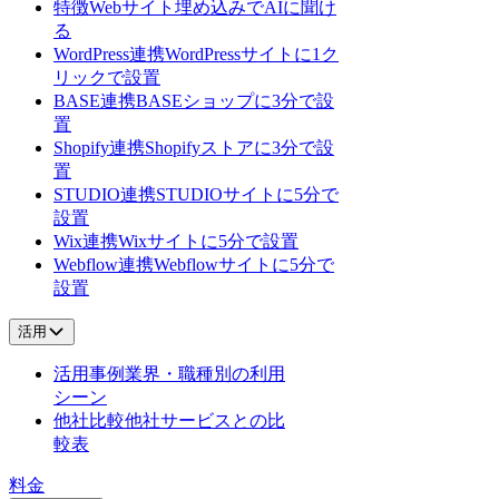
特徴
Webサイト埋め込みでAIに聞け
る
WordPress連携
WordPressサイトに1ク
リックで設置
BASE連携
BASEショップに3分で設
置
Shopify連携
Shopifyストアに3分で設
置
STUDIO連携
STUDIOサイトに5分で
設置
Wix連携
Wixサイトに5分で設置
Webflow連携
Webflowサイトに5分で
設置
活用
活用事例
業界・職種別の利用
シーン
他社比較
他社サービスとの比
較表
料金