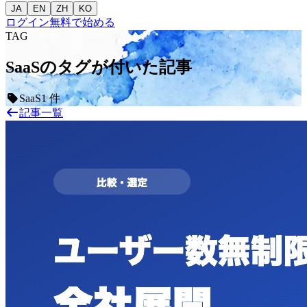
JA
EN
ZH
KO
ログイン
無料で始める
TAG
SaaSのタグが付いた記事
SaaS
1 件
記事一覧