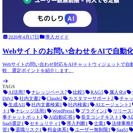
2026年4月17日
導入ガイド
Webサイトのお問い合わせをAIで自動化
Webサイトの問い合わせ対応をAIチャットウィジェットで自動
較、選定ポイントを紹介します。
TAGS
AI活用
7
ナレッジベース
7
比較
5
RAG
5
属人化
4
Dify
2
社内文書
2
Claude
2
カスタマーサポート
2
チャ
生成AI
1
社内文書検索
1
社内検索
1
AIエージェント
1
ト
1
ナレッジ活用
1
WordPress
1
プラグイン
1
リリース
事チャットボット
1
AI自動応答
1
長文コンテキスト
1
A
SaaS選定
1
セキュリティ
1
導入判断
1
士業
1
法律事務
管
1
退職リスク
1
料金体系
1
ユーザー無制限
1
SaaS
1