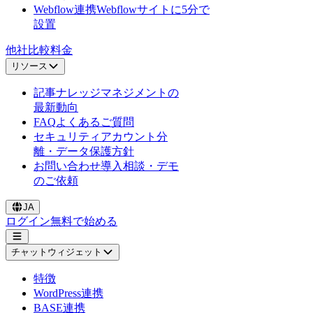
Webflow連携
Webflowサイトに5分で
設置
他社比較
料金
リソース
記事
ナレッジマネジメントの
最新動向
FAQ
よくあるご質問
セキュリティ
アカウント分
離・データ保護方針
お問い合わせ
導入相談・デモ
のご依頼
JA
ログイン
無料で始める
チャットウィジェット
特徴
WordPress連携
BASE連携