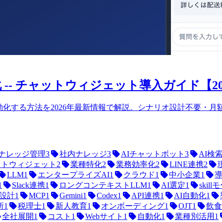
 -- チャットウィジェット導入ガイド【20
化する方法を2026年最新情報で解説。シナリオ設計不要・月額
ナレッジ管理
3
社内ナレッジ
3
AIチャットボット
3
AI検
ットウィジェット
2
業種特化
2
業務効率化
2
LINE連携
2
LLM
1
エンタープライズAI
1
クラウド
1
中小企業
1
1
Slack連携
1
ロングコンテキストLLM
1
AI選定
1
skil
I設計
1
MCP
1
Gemini
1
Codex
1
API連携
1
AI自動化
1
所
1
税理士
1
新人教育
1
オンボーディング
1
OJT
1
飲食
全社展開
1
コスト
1
Webサイト
1
自動化
1
業種別活用
1