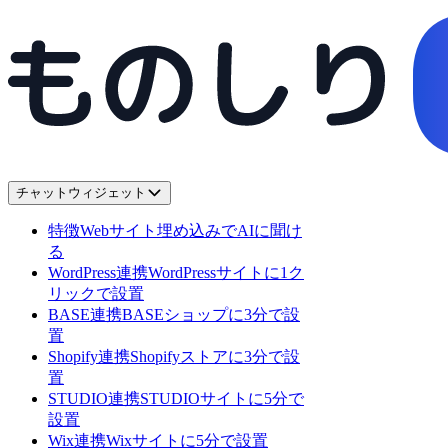
チャットウィジェット
特徴
Webサイト埋め込みでAIに聞け
る
WordPress連携
WordPressサイトに1ク
リックで設置
BASE連携
BASEショップに3分で設
置
Shopify連携
Shopifyストアに3分で設
置
STUDIO連携
STUDIOサイトに5分で
設置
Wix連携
Wixサイトに5分で設置