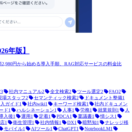
26年版】
2,980円から始める導入手順、RAG対応サービスの料金比
索
3
社内マニュアル
2
全文検索
2
ツール選定
2
FAQ
2
現場スタッフ
2
セマンティック検索
2
ドキュメント整備
1
導入ガイド
1
社内wiki
1
キーワード検索
1
社内ドキュメン
lモード
1
ハルシネーション
1
人事
1
労務
1
就業規則
1
人
導入後
1
運用
1
定着
1
PDCA
1
稟議書
1
情シス
1
店
1
衛生管理
1
社内情報
1
DX
1
暗黙知
1
ナレッジ移
モバイル
1
AIツール
1
ChatGPT
1
NotebookLM
1