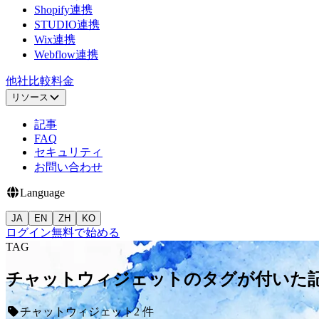
Shopify連携
STUDIO連携
Wix連携
Webflow連携
他社比較
料金
リソース
記事
FAQ
セキュリティ
お問い合わせ
Language
JA
EN
ZH
KO
ログイン
無料で始める
TAG
チャットウィジェットのタグが付いた
チャットウィジェット
2 件