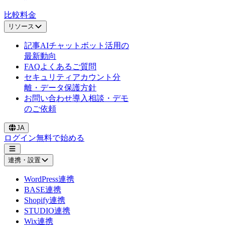
比較
料金
リソース
記事
AIチャットボット活用の
最新動向
FAQ
よくあるご質問
セキュリティ
アカウント分
離・データ保護方針
お問い合わせ
導入相談・デモ
のご依頼
JA
ログイン
無料で始める
連携・設置
WordPress連携
BASE連携
Shopify連携
STUDIO連携
Wix連携