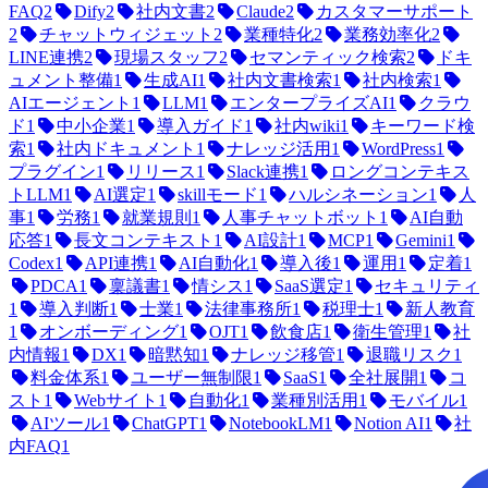
FAQ
2
Dify
2
社内文書
2
Claude
2
カスタマーサポート
2
チャットウィジェット
2
業種特化
2
業務効率化
2
LINE連携
2
現場スタッフ
2
セマンティック検索
2
ドキ
ュメント整備
1
生成AI
1
社内文書検索
1
社内検索
1
AIエージェント
1
LLM
1
エンタープライズAI
1
クラウ
ド
1
中小企業
1
導入ガイド
1
社内wiki
1
キーワード検
索
1
社内ドキュメント
1
ナレッジ活用
1
WordPress
1
プラグイン
1
リリース
1
Slack連携
1
ロングコンテキス
トLLM
1
AI選定
1
skillモード
1
ハルシネーション
1
人
事
1
労務
1
就業規則
1
人事チャットボット
1
AI自動
応答
1
長文コンテキスト
1
AI設計
1
MCP
1
Gemini
1
Codex
1
API連携
1
AI自動化
1
導入後
1
運用
1
定着
1
PDCA
1
稟議書
1
情シス
1
SaaS選定
1
セキュリティ
1
導入判断
1
士業
1
法律事務所
1
税理士
1
新人教育
1
オンボーディング
1
OJT
1
飲食店
1
衛生管理
1
社
内情報
1
DX
1
暗黙知
1
ナレッジ移管
1
退職リスク
1
料金体系
1
ユーザー無制限
1
SaaS
1
全社展開
1
コ
スト
1
Webサイト
1
自動化
1
業種別活用
1
モバイル
1
AIツール
1
ChatGPT
1
NotebookLM
1
Notion AI
1
社
内FAQ
1