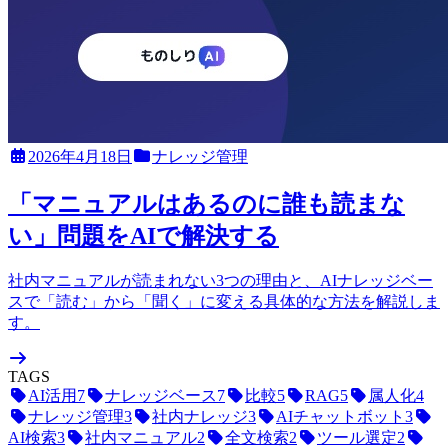
2026年4月18日
ナレッジ管理
「マニュアルはあるのに誰も読まな
い」問題をAIで解決する
社内マニュアルが読まれない3つの理由と、AIナレッジベー
スで「読む」から「聞く」に変える具体的な方法を解説しま
す。
TAGS
AI活用
7
ナレッジベース
7
比較
5
RAG
5
属人化
4
ナレッジ管理
3
社内ナレッジ
3
AIチャットボット
3
AI検索
3
社内マニュアル
2
全文検索
2
ツール選定
2