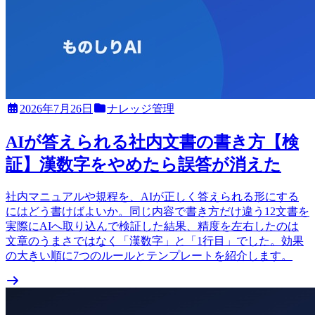
2026年7月26日
ナレッジ管理
AIが答えられる社内文書の書き方【検
証】漢数字をやめたら誤答が消えた
社内マニュアルや規程を、AIが正しく答えられる形にする
にはどう書けばよいか。同じ内容で書き方だけ違う12文書を
実際にAIへ取り込んで検証した結果、精度を左右したのは
文章のうまさではなく「漢数字」と「1行目」でした。効果
の大きい順に7つのルールとテンプレートを紹介します。