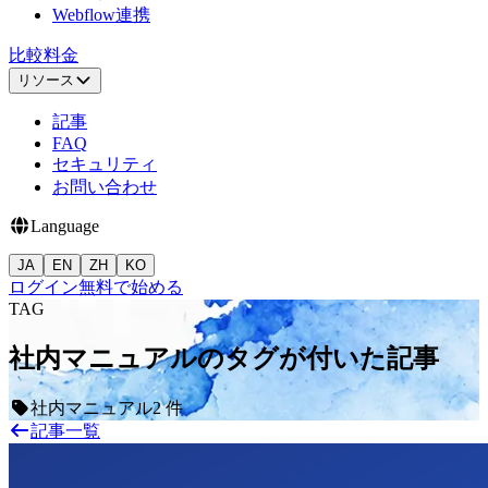
Webflow連携
比較
料金
リソース
記事
FAQ
セキュリティ
お問い合わせ
Language
JA
EN
ZH
KO
ログイン
無料で始める
TAG
社内マニュアルのタグが付いた記事
社内マニュアル
2 件
記事一覧