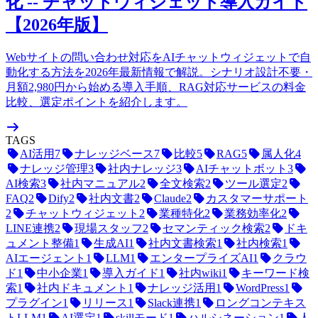
化 -- チャットウィジェット導入ガイド
【2026年版】
Webサイトの問い合わせ対応をAIチャットウィジェットで自
動化する方法を2026年最新情報で解説。シナリオ設計不要・
月額2,980円から始める導入手順、RAG対応サービスの料金
比較、選定ポイントを紹介します。
TAGS
AI活用
7
ナレッジベース
7
比較
5
RAG
5
属人化
4
ナレッジ管理
3
社内ナレッジ
3
AIチャットボット
3
AI検索
3
社内マニュアル
2
全文検索
2
ツール選定
2
FAQ
2
Dify
2
社内文書
2
Claude
2
カスタマーサポート
2
チャットウィジェット
2
業種特化
2
業務効率化
2
LINE連携
2
現場スタッフ
2
セマンティック検索
2
ドキ
ュメント整備
1
生成AI
1
社内文書検索
1
社内検索
1
AIエージェント
1
LLM
1
エンタープライズAI
1
クラウ
ド
1
中小企業
1
導入ガイド
1
社内wiki
1
キーワード検
索
1
社内ドキュメント
1
ナレッジ活用
1
WordPress
1
プラグイン
1
リリース
1
Slack連携
1
ロングコンテキス
トLLM
1
AI選定
1
skillモード
1
ハルシネーション
1
人