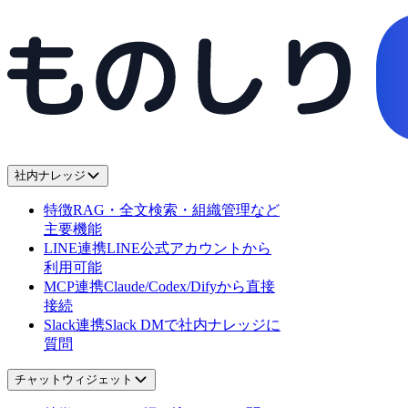
社内ナレッジ
特徴
RAG・全文検索・組織管理など
主要機能
LINE連携
LINE公式アカウントから
利用可能
MCP連携
Claude/Codex/Difyから直接
接続
Slack連携
Slack DMで社内ナレッジに
質問
チャットウィジェット