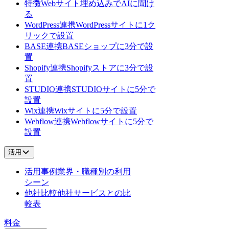
特徴
Webサイト埋め込みでAIに聞け
る
WordPress連携
WordPressサイトに1ク
リックで設置
BASE連携
BASEショップに3分で設
置
Shopify連携
Shopifyストアに3分で設
置
STUDIO連携
STUDIOサイトに5分で
設置
Wix連携
Wixサイトに5分で設置
Webflow連携
Webflowサイトに5分で
設置
活用
活用事例
業界・職種別の利用
シーン
他社比較
他社サービスとの比
較表
料金