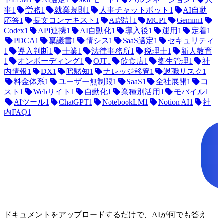
事
1
労務
1
就業規則
1
人事チャットボット
1
AI自動
応答
1
長文コンテキスト
1
AI設計
1
MCP
1
Gemini
1
Codex
1
API連携
1
AI自動化
1
導入後
1
運用
1
定着
1
PDCA
1
稟議書
1
情シス
1
SaaS選定
1
セキュリティ
1
導入判断
1
士業
1
法律事務所
1
税理士
1
新人教育
1
オンボーディング
1
OJT
1
飲食店
1
衛生管理
1
社
内情報
1
DX
1
暗黙知
1
ナレッジ移管
1
退職リスク
1
料金体系
1
ユーザー無制限
1
SaaS
1
全社展開
1
コ
スト
1
Webサイト
1
自動化
1
業種別活用
1
モバイル
1
AIツール
1
ChatGPT
1
NotebookLM
1
Notion AI
1
社
内FAQ
1
ドキュメントをアップロードするだけで、AIが何でも答え