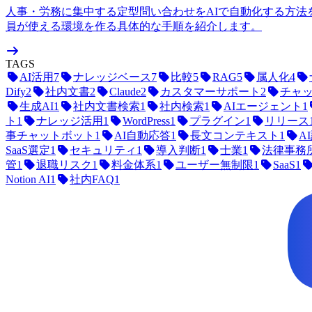
人事・労務に集中する定型問い合わせをAIで自動化する方法
員が使える環境を作る具体的な手順を紹介します。
TAGS
AI活用
7
ナレッジベース
7
比較
5
RAG
5
属人化
4
Dify
2
社内文書
2
Claude
2
カスタマーサポート
2
チャ
生成AI
1
社内文書検索
1
社内検索
1
AIエージェント
1
ト
1
ナレッジ活用
1
WordPress
1
プラグイン
1
リリース
事チャットボット
1
AI自動応答
1
長文コンテキスト
1
A
SaaS選定
1
セキュリティ
1
導入判断
1
士業
1
法律事務
管
1
退職リスク
1
料金体系
1
ユーザー無制限
1
SaaS
1
Notion AI
1
社内FAQ
1