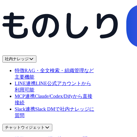
社内ナレッジ
特徴
RAG・全文検索・組織管理など
主要機能
LINE連携
LINE公式アカウントから
利用可能
MCP連携
Claude/Codex/Difyから直接
接続
Slack連携
Slack DMで社内ナレッジに
質問
チャットウィジェット