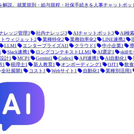
を解説。就業規則・給与規程・社保手続きを人事チャットボット
ナレッジ管理
3
社内ナレッジ
3
AIチャットボット
3
AI検
ットウィジェット
2
業種特化
2
業務効率化
2
LINE連携
2
LLM
1
エンタープライズAI
1
クラウド
1
中小企業
1
1
Slack連携
1
ロングコンテキストLLM
1
AI選定
1
skil
I設計
1
MCP
1
Gemini
1
Codex
1
API連携
1
AI自動化
1
所
1
税理士
1
新人教育
1
オンボーディング
1
OJT
1
飲食
全社展開
1
コスト
1
Webサイト
1
自動化
1
業種別活用
1