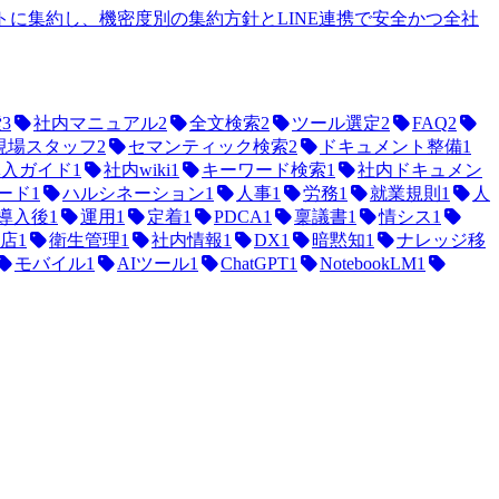
に集約し、機密度別の集約方針とLINE連携で安全かつ全社
索
3
社内マニュアル
2
全文検索
2
ツール選定
2
FAQ
2
現場スタッフ
2
セマンティック検索
2
ドキュメント整備
1
導入ガイド
1
社内wiki
1
キーワード検索
1
社内ドキュメン
lモード
1
ハルシネーション
1
人事
1
労務
1
就業規則
1
人
導入後
1
運用
1
定着
1
PDCA
1
稟議書
1
情シス
1
店
1
衛生管理
1
社内情報
1
DX
1
暗黙知
1
ナレッジ移
モバイル
1
AIツール
1
ChatGPT
1
NotebookLM
1