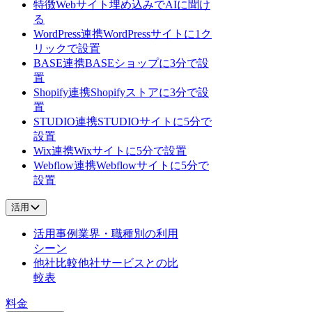
特徴
Webサイト埋め込みでAIに聞け
る
WordPress連携
WordPressサイトに1ク
リックで設置
BASE連携
BASEショップに3分で設
置
Shopify連携
Shopifyストアに3分で設
置
STUDIO連携
STUDIOサイトに5分で
設置
Wix連携
Wixサイトに5分で設置
Webflow連携
Webflowサイトに5分で
設置
活用
活用事例
業界・職種別の利用
シーン
他社比較
他社サービスとの比
較表
料金