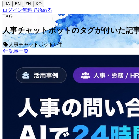
JA
EN
ZH
KO
ログイン
無料で始める
TAG
人事チャットボットのタグが付いた記
人事チャットボット
1 件
記事一覧